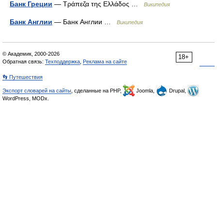
Банк Греции
— Τράπεζα της Ελλάδος …
Википедия
Банк Англии
— Банк Англии …
Википедия
© Академик, 2000-2026
18+
Обратная связь:
Техподдержка
,
Реклама на сайте
👣 Путешествия
Экспорт словарей на сайты
, сделанные на PHP,
Joomla,
Drupal,
WordPress, MODx.